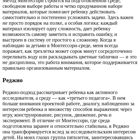
Метод Монтессори строится на подготовленной среде,
свободном выборе работы и четко продуманном наборе
материалов, которые помогают ребенку действовать
самостоятельно и постепенно усложнять задачи. Здесь важен
не просто порядок на полке, а особая логика: каждый
материал изолирует одну сложность, дает ребенку
возможность самому заметить и исправить ошибку, и
выстроен в систему от простого к сложному. Когда я
наблюдаю за детьми в Монтессори-среде, меня всегда
поражает, как трехлетка может сорок минут сосредоточенно
переливать воду или раскладывать цветные таблички — и это
не дисциплина, это работа внимания, которое поддерживается
правильно организованным материалом.
Реджио
Реджио-подход рассматривает ребенка как активного
исследователя, а среду — как «третьего педагога». В нем
больше внимания проектной работе, диалогу, наблюдению за
интересом ребенка и множеству способов выражения: через
игру, конструирование, рисунок, движение, речь и
эксперимент. В отличие от Монтессори, где среда
подготовлена заранее и относительно стабильна, в Реджио
она трансформируется вслед за исследовательским интересом
детей. На моих глазах группа пятилеток, заинтересовавшись