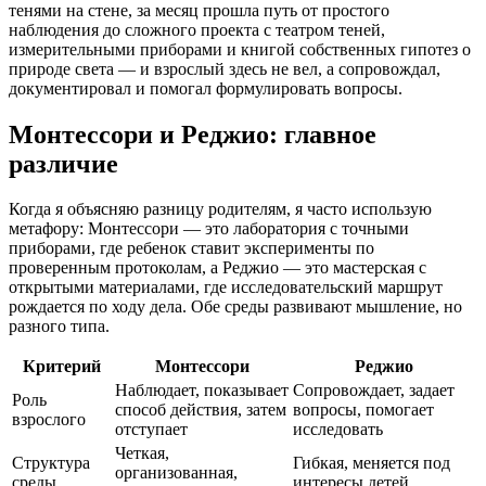
тенями на стене, за месяц прошла путь от простого
наблюдения до сложного проекта с театром теней,
измерительными приборами и книгой собственных гипотез о
природе света — и взрослый здесь не вел, а сопровождал,
документировал и помогал формулировать вопросы.
Монтессори и Реджио: главное
различие
Когда я объясняю разницу родителям, я часто использую
метафору: Монтессори — это лаборатория с точными
приборами, где ребенок ставит эксперименты по
проверенным протоколам, а Реджио — это мастерская с
открытыми материалами, где исследовательский маршрут
рождается по ходу дела. Обе среды развивают мышление, но
разного типа.
Критерий
Монтессори
Реджио
Наблюдает, показывает
Сопровождает, задает
Роль
способ действия, затем
вопросы, помогает
взрослого
отступает
исследовать
Четкая,
Структура
Гибкая, меняется под
организованная,
среды
интересы детей