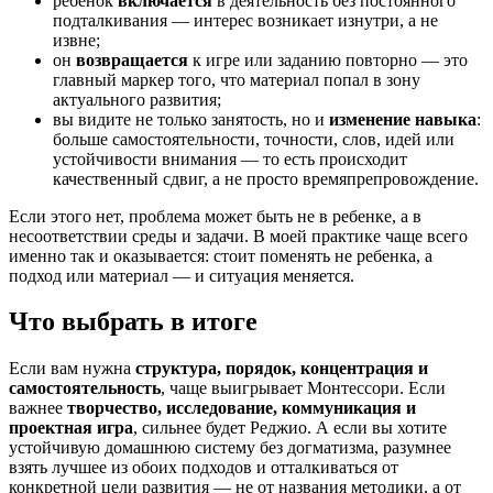
ребенок
включается
в деятельность без постоянного
подталкивания — интерес возникает изнутри, а не
извне;
он
возвращается
к игре или заданию повторно — это
главный маркер того, что материал попал в зону
актуального развития;
вы видите не только занятость, но и
изменение навыка
:
больше самостоятельности, точности, слов, идей или
устойчивости внимания — то есть происходит
качественный сдвиг, а не просто времяпрепровождение.
Если этого нет, проблема может быть не в ребенке, а в
несоответствии среды и задачи. В моей практике чаще всего
именно так и оказывается: стоит поменять не ребенка, а
подход или материал — и ситуация меняется.
Что выбрать в итоге
Если вам нужна
структура, порядок, концентрация и
самостоятельность
, чаще выигрывает Монтессори. Если
важнее
творчество, исследование, коммуникация и
проектная игра
, сильнее будет Реджио. А если вы хотите
устойчивую домашнюю систему без догматизма, разумнее
взять лучшее из обоих подходов и отталкиваться от
конкретной цели развития — не от названия методики, а от