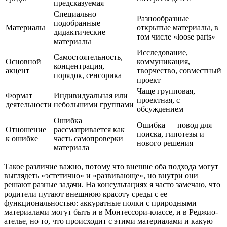
предсказуемая
Специально
Разнообразные
подобранные
Материалы
открытые материалы, в
дидактические
том числе «loose parts»
материалы
Исследование,
Самостоятельность,
Основной
коммуникация,
концентрация,
акцент
творчество, совместный
порядок, сенсорика
проект
Чаще групповая,
Формат
Индивидуальная или
проектная, с
деятельности
небольшими группами
обсуждением
Ошибка
Ошибка — повод для
Отношение
рассматривается как
поиска, гипотезы и
к ошибке
часть самопроверки
нового решения
материала
Такое различие важно, потому что внешне оба подхода могут
выглядеть «эстетично» и «развивающе», но внутри они
решают разные задачи. На консультациях я часто замечаю, что
родители путают внешнюю красоту среды с ее
функциональностью: аккуратные полки с природными
материалами могут быть и в Монтессори-классе, и в Реджио-
ателье, но то, что происходит с этими материалами и какую