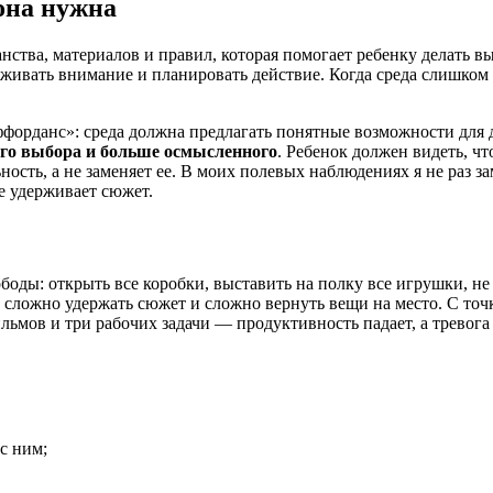
она нужна
тва, материалов и правил, которая помогает ребенку делать выб
рживать внимание и планировать действие. Когда среда слишком 
ффорданс»: среда должна предлагать понятные возможности для 
го выбора и больше осмысленного
. Ребенок должен видеть, чт
ость, а не заменяет ее. В моих полевых наблюдениях я не раз за
е удерживает сюжет.
оды: открыть все коробки, выставить на полку все игрушки, не
ь, сложно удержать сюжет и сложно вернуть вещи на место. С точ
льмов и три рабочих задачи — продуктивность падает, а тревога 
с ним;