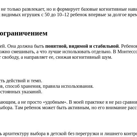
сь не только развлекает, но и формирует базовые когнитивные н
я видимых игрушек с 50 до 10–12 ребенок впервые за долгое вре
и ограничением
щей. Она должна быть
понятной, видимой и стабильной
. Ребено
 можно смешивать, а что лучше использовать отдельно. В Монтес
т свободу, а направляет ее, снижая когнитивный шум.
ть действий и темп.
в, способ хранения, правила использования.
остоянных указаний.
ющим, а не просто «удобным». В моей практике я не раз сравнив
бора. Там ребенок может быть активным, но его внимание рассеи
рхитектуру выбора в детской без перегрузки и лишнего контро