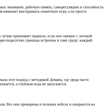
авыки: внимание, рабочую память, саморегуляцию и способность
мя начинает выстраивать сюжетную игру, а не просто
к лучше принимает правило, если оно связано с логикой
сори-педагогике границы встроены в саму среду: каждый
ала этот подход с методикой Домана, где среда часто
вается, а глубокая игра не запускается.
ля. Все они проверены в полевых кейсах и опираются на