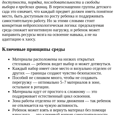
доступности, порядка, последовательности и свободы
выбора в пределах границ
. В переоснащении группы детского
сада это означает, что каждый предмет должен иметь понятное
место, быть доступным по росту ребенка и поддерживать
самостоятельную работу. Но за этими словами стоит
конкретная нейропсихологическая логика: предсказуемая
среда снижает когнитивную нагрузку, и ребенок может
направить ресурсы мозга на освоение навыка, а не на
адаптацию к хаосу.
Ключевые принципы среды
Материалы расположены на низких открытых
стеллажах — ребенок видит выбор и может дотянуться.
Каждый набор имеет свое место и визуально отделен от
других — границы создают чувство безопасности.
Пособий не слишком много, чтобы не создавать
перегрузку — оптимально 5–7 материалов в зоне,
остальное в ротации.
Материалы идут от простого к сложному — это
поддерживает естественный цикл освоения.
Зона работы отделена от зоны движения — так ребенок
не отвлекается на чужую активность.
Ребенок может взять и вернуть материал без помощи
взрослого — это ключевой маркер самостоятельности.