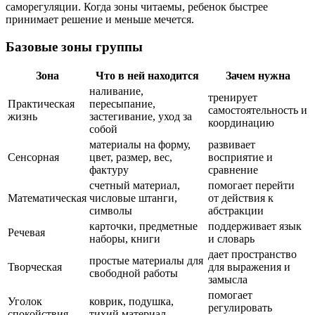
саморегуляции. Когда зоны читаемы, ребенок быстрее
принимает решение и меньше мечется.
Базовые зоны группы
Зона
Что в ней находится
Зачем нужна
наливание,
тренирует
Практическая
пересыпание,
самостоятельность и
жизнь
застегивание, уход за
координацию
собой
материалы на форму,
развивает
Сенсорная
цвет, размер, вес,
восприятие и
фактуру
сравнение
счетный материал,
помогает перейти
Математическая
числовые штанги,
от действия к
символы
абстракции
карточки, предметные
поддерживает язык
Речевая
наборы, книги
и словарь
дает пространство
простые материалы для
Творческая
для выражения и
свободной работы
замысла
помогает
Уголок
коврик, подушка,
регулировать
спокойствия
тихий материал