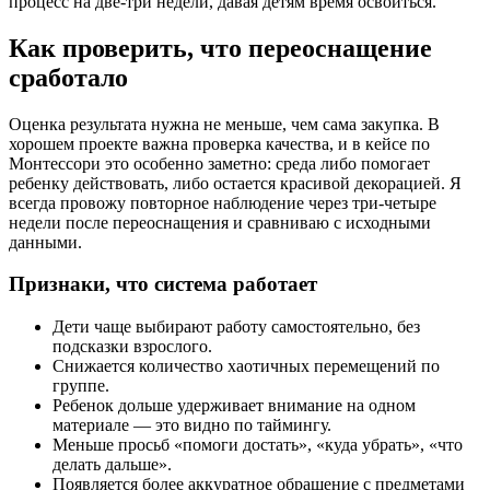
процесс на две-три недели, давая детям время освоиться.
Как проверить, что переоснащение
сработало
Оценка результата нужна не меньше, чем сама закупка. В
хорошем проекте важна проверка качества, и в кейсе по
Монтессори это особенно заметно: среда либо помогает
ребенку действовать, либо остается красивой декорацией. Я
всегда провожу повторное наблюдение через три-четыре
недели после переоснащения и сравниваю с исходными
данными.
Признаки, что система работает
Дети чаще выбирают работу самостоятельно, без
подсказки взрослого.
Снижается количество хаотичных перемещений по
группе.
Ребенок дольше удерживает внимание на одном
материале — это видно по таймингу.
Меньше просьб «помоги достать», «куда убрать», «что
делать дальше».
Появляется более аккуратное обращение с предметами