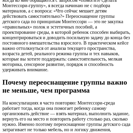
Когда ко мне обращаются с запросом «помогите сделать
Монтессори-группу», я всегда начинаю не с подбора
материалов, а с вопроса: «Что сейчас мешает детям
действовать самостоятельно?» Переоснащение группы
детского сада по принципам Монтессори — это не закупка
«правильных» полок и эстетичных пособий, а
проектирование среды, в которой ребенок способен выбирать,
концентрироваться и доводить посильную задачу до конца без
постоянного вмешательства взрослого. В практическом кейсе
важно оттолкнуться от анализа текущего пространства,
возраста детей, реального режима группы и тех навыков,
которые вы хотите поддержать: самостоятельность, мелкая
моторика, сенсорное развитие, порядок и способность
удерживать внимание.
Почему переоснащение группы важно
не меньше, чем программа
На консультациях я часто повторяю: Монтессори-среда
работает тогда, когда она помогает ребенку
самому
организовать действие — взять материал, выполнить задание,
вернуть его на место и повторить работу столько раз, сколько
нужно. Именно поэтому переоснащение группы детского сада
затрагивает не только мебель, но и логику движения,