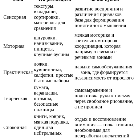
текстуры,
развитие восприятия и
вкладыши,
различения признаков —
Сенсорная
сортировки,
база для формирования
материалы для
понятийного мышления
сравнения
мелкая моторика и
шнуровки,
зрительно-моторная
нанизывание,
Моторная
координация, которая
пинцеты,
напрямую связана с
крупные бусины
речевыми зонами
ложки,
навыки самообслуживания
кувшинчики,
Практическая
— зона, где формируется
салфетки, простые
независимость от взрослого
бытовые наборы
бумага,
самовыражение и
карандаши,
подготовка руки к письму
Творческая
штампы,
через свободное рисование,
безопасные
а не прописи
ножницы
книги, коврик,
отдых и восстановление
мягкая подушка,
внимания — точка тишины,
Спокойная
один-два
необходимая для
нейтральных
переработки впечатлений