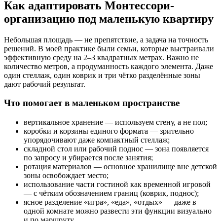
Как адаптировать Монтессори-
организацию под маленькую квартиру
Небольшая площадь — не препятствие, а задача на точность
решений. В моей практике были семьи, которые выстраивали
эффективную среду на 2–3 квадратных метрах. Важно не
количество метров, а продуманность каждого элемента. Даже
один стеллаж, один коврик и три чётко разделённые зоны
дают рабочий результат.
Что помогает в маленьком пространстве
вертикальное хранение — используем стену, а не пол;
коробки и корзины единого формата — зрительно
упорядочивают даже компактный стеллаж;
складной стол или рабочий поднос — зона появляется
по запросу и убирается после занятия;
ротация материалов — основное хранилище вне детской
зоны освобождает место;
использование части гостиной как временной игровой
— с чётким обозначением границ (коврик, поднос);
ясное разделение «игра», «еда», «отдых» — даже в
одной комнате можно развести эти функции визуально
и по маршруту.