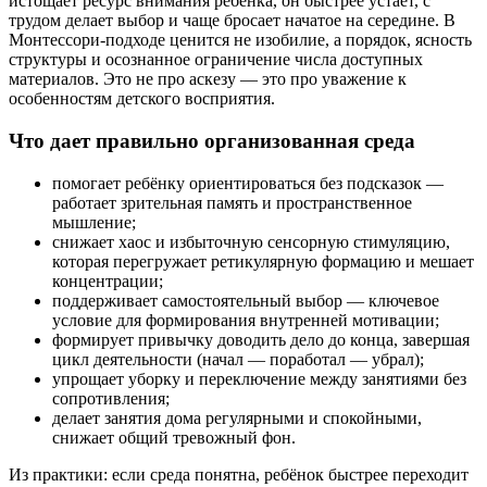
истощает ресурс внимания ребёнка, он быстрее устаёт, с
трудом делает выбор и чаще бросает начатое на середине. В
Монтессори-подходе ценится не изобилие, а порядок, ясность
структуры и осознанное ограничение числа доступных
материалов. Это не про аскезу — это про уважение к
особенностям детского восприятия.
Что дает правильно организованная среда
помогает ребёнку ориентироваться без подсказок —
работает зрительная память и пространственное
мышление;
снижает хаос и избыточную сенсорную стимуляцию,
которая перегружает ретикулярную формацию и мешает
концентрации;
поддерживает самостоятельный выбор — ключевое
условие для формирования внутренней мотивации;
формирует привычку доводить дело до конца, завершая
цикл деятельности (начал — поработал — убрал);
упрощает уборку и переключение между занятиями без
сопротивления;
делает занятия дома регулярными и спокойными,
снижает общий тревожный фон.
Из практики: если среда понятна, ребёнок быстрее переходит