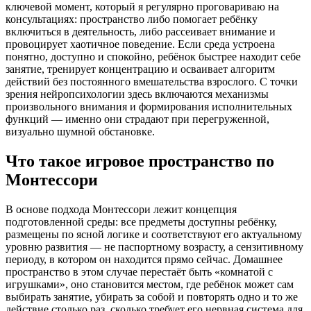
ключевой момент, который я регулярно проговариваю на
консультациях: пространство либо помогает ребёнку
включиться в деятельность, либо рассеивает внимание и
провоцирует хаотичное поведение. Если среда устроена
понятно, доступно и спокойно, ребёнок быстрее находит себе
занятие, тренирует концентрацию и осваивает алгоритм
действий без постоянного вмешательства взрослого. С точки
зрения нейропсихологии здесь включаются механизмы
произвольного внимания и формирования исполнительных
функций — именно они страдают при перегруженной,
визуально шумной обстановке.
Что такое игровое пространство по
Монтессори
В основе подхода Монтессори лежит концепция
подготовленной среды: все предметы доступны ребёнку,
размещены по ясной логике и соответствуют его актуальному
уровню развития — не паспортному возрасту, а сензитивному
периоду, в котором он находится прямо сейчас. Домашнее
пространство в этом случае перестаёт быть «комнатой с
игрушками», оно становится местом, где ребёнок может сам
выбирать занятие, убирать за собой и повторять одно и то же
действие столько раз, сколько требует его нервная система для