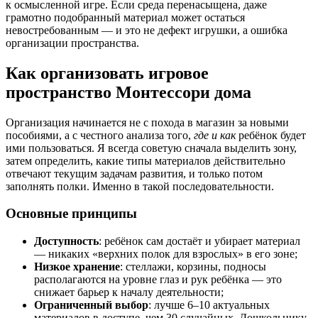
к осмысленной игре. Если среда перенасыщена, даже
грамотно подобранный материал может остаться
невостребованным — и это не дефект игрушки, а ошибка
организации пространства.
Как организовать игровое
пространство Монтессори дома
Организация начинается не с похода в магазин за новыми
пособиями, а с честного анализа того,
где и как
ребёнок будет
ими пользоваться. Я всегда советую сначала выделить зону,
затем определить, какие типы материалов действительно
отвечают текущим задачам развития, и только потом
заполнять полки. Именно в такой последовательности.
Основные принципы
Доступность
: ребёнок сам достаёт и убирает материал
— никаких «верхних полок для взрослых» в его зоне;
Низкое хранение
: стеллажи, корзины, подносы
располагаются на уровне глаз и рук ребёнка — это
снижает барьер к началу деятельности;
Ограниченный выбор
: лучше 6–10 актуальных
материалов в доступе, чем 30 случайных. Дошкольнику