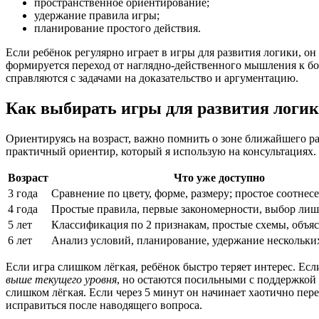
пространственное ориентирование;
удержание правила игры;
планирование простого действия.
Если ребёнок регулярно играет в игры для развития логики, он
формируется переход от наглядно-действенного мышления к бол
справляются с задачами на доказательство и аргументацию.
Как выбирать игры для развития логик
Ориентируясь на возраст, важно помнить о зоне ближайшего ра
практичный ориентир, который я использую на консультациях.
Возраст
Что уже доступно
3 года
Сравнение по цвету, форме, размеру; простое соотнес
4 года
Простые правила, первые закономерности, выбор ли
5 лет
Классификация по 2 признакам, простые схемы, объя
6 лет
Анализ условий, планирование, удержание нескольки
Если игра слишком лёгкая, ребёнок быстро теряет интерес. Ес
выше текущего уровня
, но остаются посильными с поддержкой 
слишком лёгкая. Если через 5 минут он начинает хаотично пе
исправиться после наводящего вопроса.