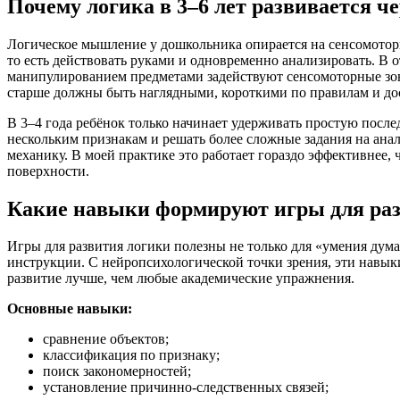
Почему логика в 3–6 лет развивается че
Логическое мышление у дошкольника опирается на сенсомоторн
то есть действовать руками и одновременно анализировать. В
манипулированием предметами задействуют сенсомоторные зоны
старше должны быть наглядными, короткими по правилам и дос
В 3–4 года ребёнок только начинает удерживать простую после
нескольким признакам и решать более сложные задания на анал
механику. В моей практике это работает гораздо эффективнее, 
поверхности.
Какие навыки формируют игры для ра
Игры для развития логики полезны не только для «умения дум
инструкции. С нейропсихологической точки зрения, эти навык
развитие лучше, чем любые академические упражнения.
Основные навыки:
сравнение объектов;
классификация по признаку;
поиск закономерностей;
установление причинно-следственных связей;