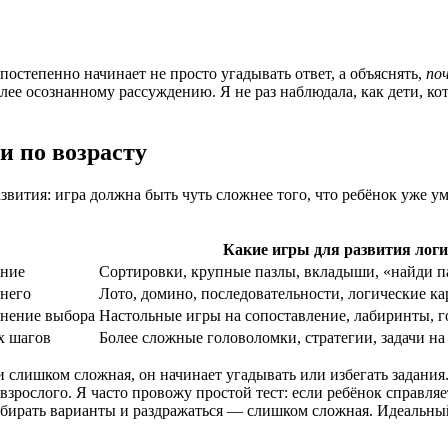
 постепенно начинает не просто угадывать ответ, а объяснять,
по
ее осознанному рассуждению. Я не раз наблюдала, как дети, ко
и по возрасту
звития: игра должна быть чуть сложнее того, что ребёнок уже 
Какие игры для развития логи
ение
Сортировки, крупные пазлы, вкладыши, «найди п
шнего
Лото, домино, последовательности, логические к
снение выбора
Настольные игры на сопоставление, лабиринты, 
х шагов
Более сложные головоломки, стратегии, задачи н
ли слишком сложная, он начинает угадывать или избегать задания
взрослого. Я часто провожу простой тест: если ребёнок справля
ребирать варианты и раздражаться — слишком сложная. Идеальны