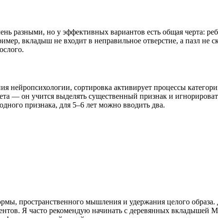
чень разными, но у эффективных вариантов есть общая черта: ре
ер, вкладыш не входит в неправильное отверстие, а пазл не скл
ослого.
ния нейропсихологии, сортировка активирует процессы категори
ета — он учится выделять существенный признак и игнорировать
одного признака, для 5–6 лет можно вводить два.
ормы, пространственного мышления и удержания целого образа. 
ентов. Я часто рекомендую начинать с деревянных вкладышей М