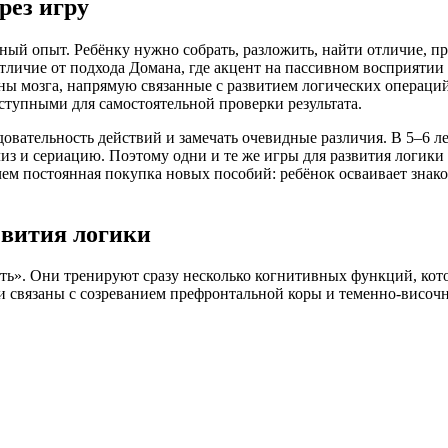
рез игру
ый опыт. Ребёнку нужно собрать, разложить, найти отличие, пр
 отличие от подхода Домана, где акцент на пассивном восприят
 мозга, напрямую связанные с развитием логических операций.
тупными для самостоятельной проверки результата.
довательность действий и замечать очевидные различия. В 5–6 л
из и сериацию. Поэтому одни и те же игры для развития логики
чем постоянная покупка новых пособий: ребёнок осваивает знако
звития логики
ать». Они тренируют сразу несколько когнитивных функций, кот
и связаны с созреванием префронтальной коры и теменно-височн