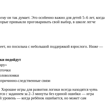
чему
он так думает. Это особенно важно для детей 5–6 лет, когда
торые привыкли проговаривать свой выбор, в школе легче
умеет, но посильна с небольшой поддержкой взрослого. Ниже —
ки подойдут
ару»
арточки
головоломки
а причинно-следственные связи
. Хорошие игры для развития логики всегда находятся
чуть
ется с заданием за 2–3 минуты без единой ошибки — игра
й уровень — когда ребёнок ошибается, но может сам